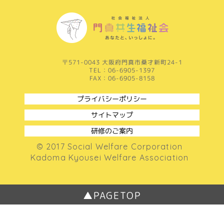
ち
ぼ
ち
一
覧
を
見
〒571-0043 大阪府門真市桑才新町24-1
る
TEL：06-6905-1397
FAX：06-6905-8158
プライバシーポリシー
サイトマップ
研修のご案内
© 2017 Social Welfare Corporation
Kadoma Kyousei Welfare Association
▲PAGETOP