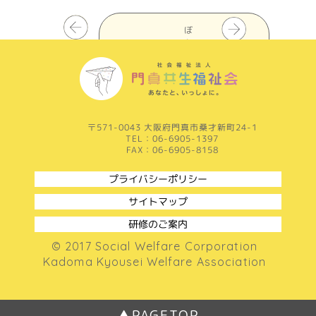
ぼ
ち
ぼ
ち
一
覧
を
見
〒571-0043 大阪府門真市桑才新町24-1
る
TEL：06-6905-1397
FAX：06-6905-8158
プライバシーポリシー
サイトマップ
研修のご案内
© 2017 Social Welfare Corporation
Kadoma Kyousei Welfare Association
▲PAGETOP