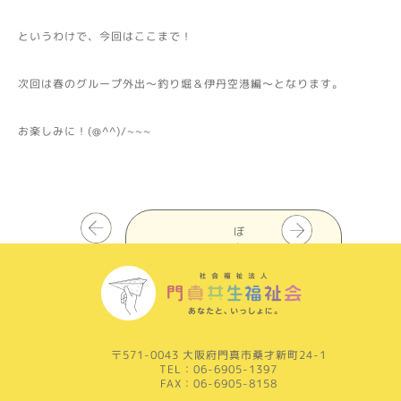
というわけで、今回はここまで！
次回は春のグループ外出～釣り堀＆伊丹空港編～となります。
お楽しみに！(@^^)/~~~
ぼ
ち
ぼ
ち
一
覧
を
見
〒571-0043 大阪府門真市桑才新町24-1
る
TEL：06-6905-1397
FAX：06-6905-8158